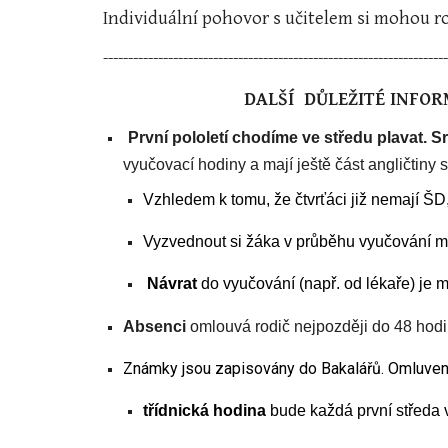
Individuální pohovor s učitelem si mohou r
---------------------------------------------------------------------
DALŠÍ DŮLEŽITÉ INFOR
První pololetí chodíme ve středu plavat. 
vyučovací hodiny a mají ještě část angličtiny s
V
zhledem k tomu, že čtvrťáci již nemají Š
Vyzvednout si žáka v průběhu vyučování 
Návrat
do vyučování (např. od lékaře) je
Absenci
omlouvá rodič nejpozději do 48 hodin
Známky jsou zapisovány do Bakalářů. Omluvenky
třídnická hodina
bude každá první středa v