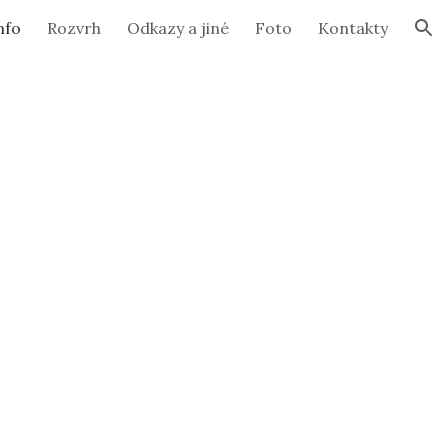
nfo
Rozvrh
Odkazy a jiné
Foto
Kontakty
ion