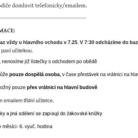
odiče domluvit telefonicky/emailem.
--------------------------------------------------------
MACE:
Sraz vždy u hlavního vchodu v 7.25. V 7:30 odcházíme do ba
 paní učitelkou.
D, nenosíme již lístečky s odchodem po obědě
můž
e
pouze dospělá osoba,
v čase přestávek
na vrátnici na hl
 možný pouze
přes vrátnici na hlavní budově
 emailem třídní učitelce.
 a jiná sdělení se zapisují do žákovské knížky.
 měsíci- 6. vyuč. hodina